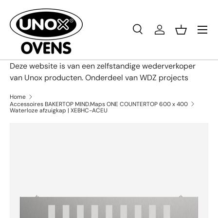
Ga naar inhoud
Menu
Zoeken
Inloggen
Mandje
Zoeken
Productsoort
Alles
Deze website is van een zelfstandige wederverkoper
van Unox producten. Onderdeel van WDZ projects
Home
Accessoires BAKERTOP MIND.Maps ONE COUNTERTOP 600 x 400
Waterloze afzuigkap | XEBHC-ACEU