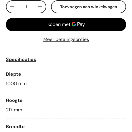
Aantal
Toevoegen aan winkelwagen
-
+
Meer betalingsopties
Specificaties
Diepte
1000
mm
Hoogte
217
mm
Breedte