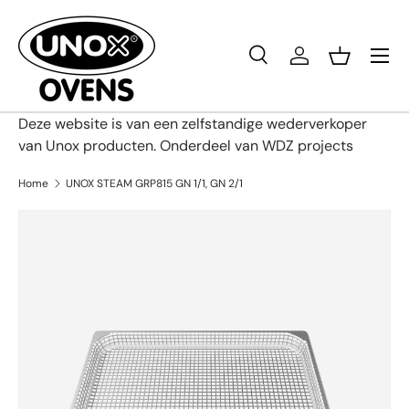
Ga naar inhoud
Menu
Zoeken
Inloggen
Mandje
Zoeken
Productsoort
Alles
Deze website is van een zelfstandige wederverkoper
van Unox producten. Onderdeel van WDZ projects
Home
UNOX STEAM GRP815 GN 1/1, GN 2/1