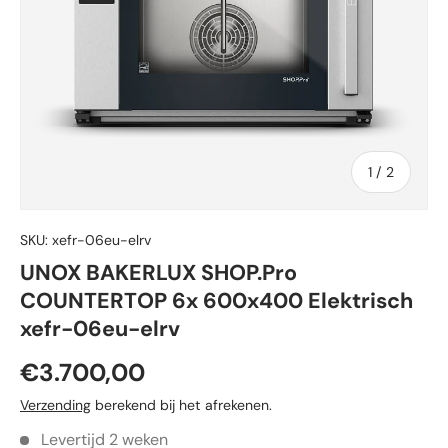
van
1
/
2
SKU:
xefr-06eu-elrv
UNOX BAKERLUX SHOP.Pro
COUNTERTOP 6x 600x400 Elektrisch
xefr-06eu-elrv
€3.700,00
Verzending
berekend bij het afrekenen.
Levertijd 2 weken