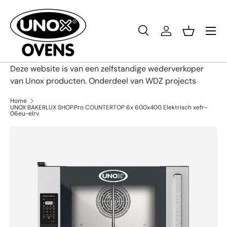
Ga naar inhoud
Menu
Zoeken
Inloggen
Mandje
Zoeken
Productsoort
Alles
Deze website is van een zelfstandige wederverkoper
van Unox producten. Onderdeel van WDZ projects
Home
UNOX BAKERLUX SHOP.Pro COUNTERTOP 6x 600x400 Elektrisch xefr-
06eu-elrv