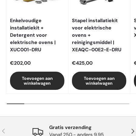
Enkelvoudige
Stapel installatiekit
installatiekit +
voor elektrische
Detergent voor
ovens +
elektrische ovens |
reinigingsmiddel |
XUC001-DRU
XEAQC-00E2-E-DRU
€202,00
€425,00
Toevoegen aan
Toevoegen aan
winkelwagen
winkelwagen
Gratis verzending
Vorige
Vol
Vanaf 250,- anders 9.95