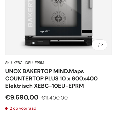
van
1
/
2
SKU:
XEBC-10EU-EPRM
UNOX BAKERTOP MIND.Maps
COUNTERTOP PLUS 10 x 600x400
Elektrisch XEBC-10EU-EPRM
€9.690,00
€11.400,00
2 op voorraad