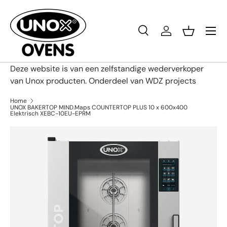
Ga naar inhoud
Menu
Zoeken
Inloggen
Mandje
Zoeken
Productsoort
Alles
Deze website is van een zelfstandige wederverkoper
van Unox producten. Onderdeel van WDZ projects
Home
UNOX BAKERTOP MIND.Maps COUNTERTOP PLUS 10 x 600x400
Elektrisch XEBC-10EU-EPRM