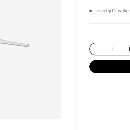
levertijd 2 weke
Aantal
-