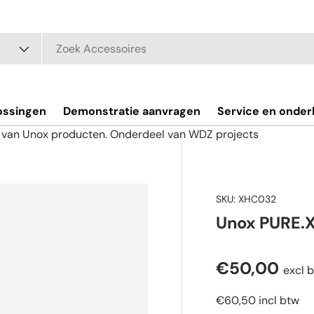
ossingen
Demonstratie aanvragen
Service en onde
r van Unox producten. Onderdeel van WDZ projects
SKU:
XHC032
Unox PURE.X
€50,00
excl 
€60,50
incl btw