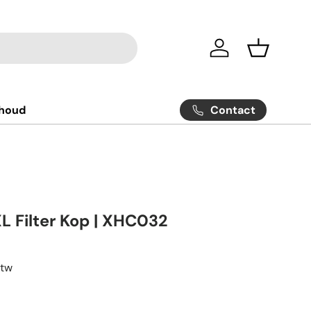
Inloggen
Mandje
Contact
rhoud
L Filter Kop | XHC032
btw