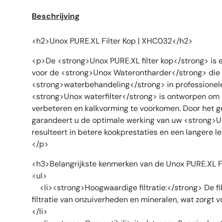
Beschrijving
<h2>Unox PURE.XL Filter Kop | XHC032</h2>
<p>De <strong>Unox PURE.XL filter kop</strong> is 
voor de <strong>Unox Waterontharder</strong> die z
<strong>waterbehandeling</strong> in professionele
<strong>Unox waterfilter</strong> is ontworpen om 
verbeteren en kalkvorming te voorkomen. Door het ge
garandeert u de optimale werking van uw <strong>U
resulteert in betere kookprestaties en een langere 
</p>
<h3>Belangrijkste kenmerken van de Unox PURE.XL F
<ul>
<li><strong>Hoogwaardige filtratie:</strong> De fil
filtratie van onzuiverheden en mineralen, wat zorgt v
</li>