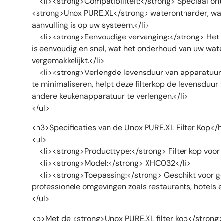
<li><strong>Compatibiliteit:</strong> Speciaal on
<strong>Unox PURE.XL</strong> waterontharder, wa
aanvulling is op uw systeem.</li>
<li><strong>Eenvoudige vervanging:</strong> Het v
is eenvoudig en snel, wat het onderhoud van uw w
vergemakkelijkt.</li>
<li><strong>Verlengde levensduur van apparatuur:
te minimaliseren, helpt deze filterkop de levensduu
andere keukenapparatuur te verlengen.</li>
</ul>
<h3>Specificaties van de Unox PURE.XL Filter Kop</
<ul>
<li><strong>Producttype:</strong> Filter kop voor
<li><strong>Model:</strong> XHC032</li>
<li><strong>Toepassing:</strong> Geschikt voor ge
professionele omgevingen zoals restaurants, hotels e
</ul>
<p>Met de <strong>Unox PURE.XL filter kop</strong> 