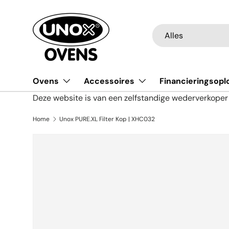
Ga naar inhoud
Zoeken
Productsoort
Alles
Ovens
Accessoires
Financieringsopl
Deze website is van een zelfstandige wederverkope
Home
Unox PURE.XL Filter Kop | XHC032