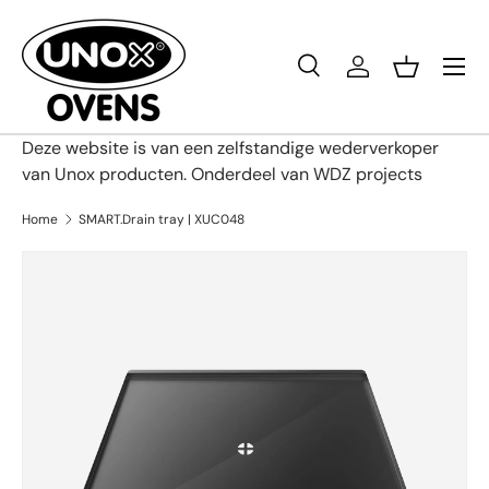
Ga naar inhoud
Menu
Zoeken
Inloggen
Mandje
Zoeken
Productsoort
Alles
Deze website is van een zelfstandige wederverkoper
van Unox producten. Onderdeel van WDZ projects
Home
SMART.Drain tray | XUC048