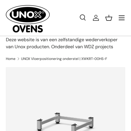
Ga naar inhoud
Menu
Zoeken
Inloggen
Mandje
Zoeken
Productsoort
Alles
Deze website is van een zelfstandige wederverkoper
van Unox producten. Onderdeel van WDZ projects
Home
UNOX Vloerpositionering onderstel | XWKRT-00HS-F